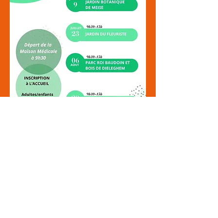
Horaires
Contacts
Services de garde
Consentement et protection
des données