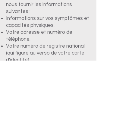
nous fournir les informations
suivantes :
Informations sur vos symptômes et
capacités physiques.
Votre adresse et numéro de
téléphone.
Votre numéro de registre national
(qui figure au verso de votre carte
d'identité)
Le nom de votre médecin traitant.
Après la consultation de garde,
votre médecin traitant recevra un
rapport de la visite.
VISITES A DOMICILE
24h/24h, 7j/7 (tarif non
conventionné)
SOS MEDECINS Tél : 02/513.02.02