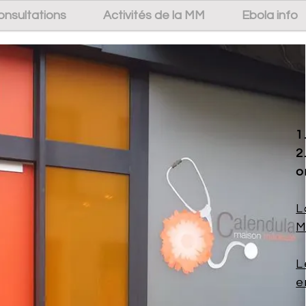
onsultations
Activités de la MM
Ebola info
1
2
o
.
L
M
L
e