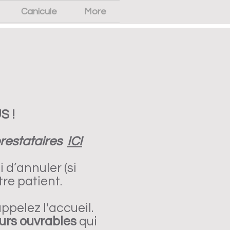
Canicule
More
S !
prestataires
ICI
 d’annuler (si
tre patient.
appelez l'accueil.
ours ouvrables
qui