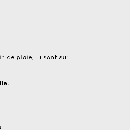
in de plaie,…) sont sur
le.
s.