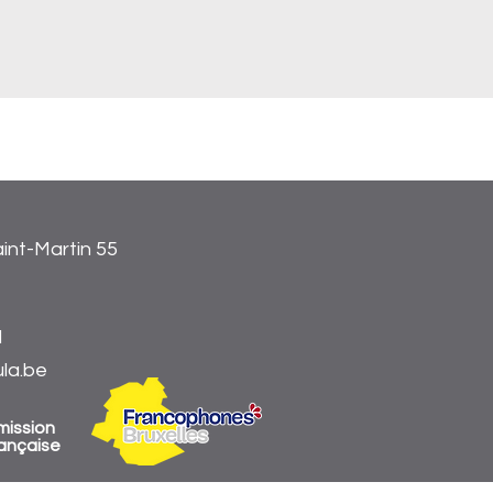
aint-Martin 55
1
la.be
mission
ançaise